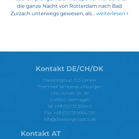
die ganze Nacht von Rotterdam nach Bad
Zurzach unterwegs gewesen, als…
weiterlesen
Kontakt DE/CH/DK
Dawsongroup TCS GmbH
Thermobil Temperaturlösungen
Otto-Schott-Str. 30
D-41542 Dormagen
Tel: +49 (0)2133 5064-0
Fax: +49 (0)2133 5064-120
info@dawsongrouptcs.de
Kontakt AT