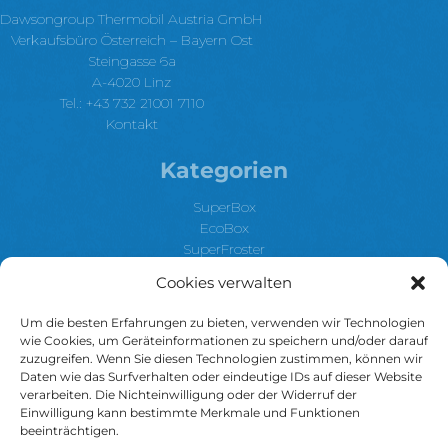
Dawsongroup Thermobil Austria GmbH
Verkaufsbüro Österreich – Bayern Ost
Steingasse 6a
A-4020 Linz
Tel.: +43 732 21001 7110
Kontakt
Kategorien
SuperBox
EcoBox
SuperFroster
TemperBox
Cookies verwalten
Klima & HotBox
SuperBoxXL
Um die besten Erfahrungen zu bieten, verwenden wir Technologien
Anwendungen
wie Cookies, um Geräteinformationen zu speichern und/oder darauf
zuzugreifen. Wenn Sie diesen Technologien zustimmen, können wir
Weitere
Daten wie das Surfverhalten oder eindeutige IDs auf dieser Website
verarbeiten. Die Nichteinwilligung oder der Widerruf der
Einwilligung kann bestimmte Merkmale und Funktionen
Über uns
beeinträchtigen.
News