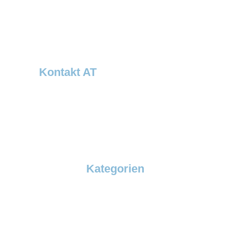
Otto-Schott-Str. 30
D-41542 Dormagen
Tel: +49 (0)2133 5064-0
Fax: +49 (0)2133 5064-120
info@dawsongrouptcs.de
Kontakt AT
Dawsongroup Thermobil Austria GmbH
Verkaufsbüro Österreich – Bayern Ost
Steingasse 6a
A-4020 Linz
Tel.: +43 732 21001 7110
Kontakt
Kategorien
SuperBox
EcoBox
SuperFroster
TemperBox