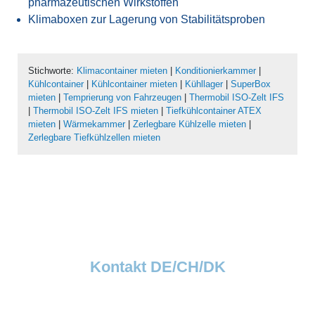
pharmazeutischen Wirkstoffen
Klimaboxen zur Lagerung von Stabilitätsproben
Stichworte:
Klimacontainer mieten
|
Konditionierkammer
|
Kühlcontainer
|
Kühlcontainer mieten
|
Kühllager
|
SuperBox
mieten
|
Temprierung von Fahrzeugen
|
Thermobil ISO-Zelt IFS
|
Thermobil ISO-Zelt IFS mieten
|
Tiefkühlcontainer ATEX
mieten
|
Wärmekammer
|
Zerlegbare Kühlzelle mieten
|
Zerlegbare Tiefkühlzellen mieten
Kontakt DE/CH/DK
Dawsongroup TCS GmbH
Thermobil Temperaturlösungen