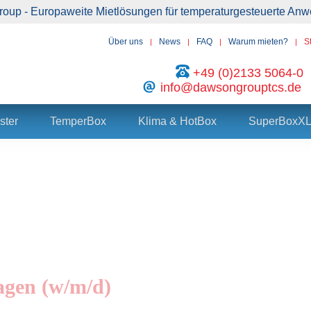
roup - Europaweite Mietlösungen für temperaturgesteuerte A
Über uns
News
FAQ
Warum mieten?
S
+49 (0)2133 5064-0
info@dawsongrouptcs.de
ster
TemperBox
Klima & HotBox
SuperBoxX
agen (w/m/d)