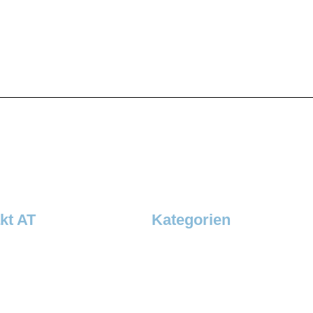
kt AT
Kategorien
roup Thermobil Austria GmbH
SuperBox
üro Österreich – Bayern Ost
EcoBox
e 6a
SuperFroster
inz
TemperBox
732 21001 7110
Klima & HotBox