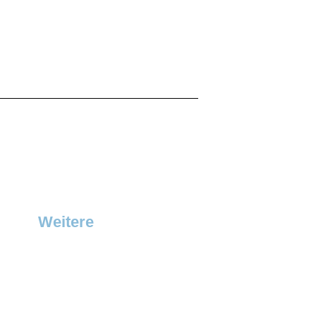
Weitere
Über uns
News
FAQ
Warum mieten?
Stellenangebote