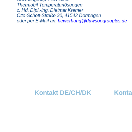
Thermobil Temperaturlösungen
z. Hd. Dipl.-Ing. Dietmar Kremer
Otto-Schott-Straße 30, 41542 Dormagen
oder per E-Mail an:
bewerbung@dawsongrouptcs.de
Kontakt DE/CH/DK
Konta
Dawsongroup TCS GmbH
Dawsong
Thermobil Temperaturlösungen
Verkaufsb
Otto-Schott-Str. 30
Steingass
D-41542 Dormagen
A-4020 L
Tel: +49 (0)2133 5064-0
Tel.: +43 