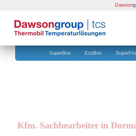
Dawson
g
Home
SuperBox
EcoBox
SuperFro
Kfm. Sachbearbeiter in Dorm