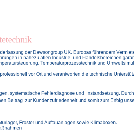
tetechnik
ederlassung der Dawsongroup UK. Europas führendem Vermieter
hrungen in nahezu allen Industrie- und Handelsbereichen gara
peratursteuerung, Temperaturprozess­technik und Umweltsimul
rofessionell vor Ort und verantworten die technische Unterstü
ungen, systematische Fehlerdiagnose und
Instandsetzung. Durch
hen Beitrag
zur Kundenzufriedenheit und somit zum Erfolg un
urlager, Froster und Auftauanlagen sowie Klimaboxen.
maßnahmen