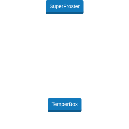
SuperFroster
TemperBox