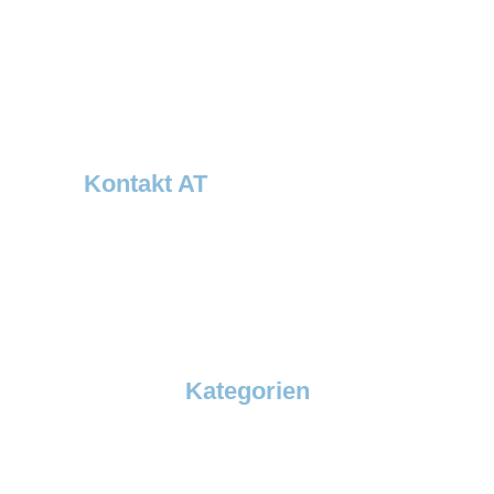
Thermobil Temperaturlösungen
Otto-Schott-Str. 30
D-41542 Dormagen
Tel: +49 (0)2133 5064-0
Fax: +49 (0)2133 5064-120
info@dawsongrouptcs.de
Kontakt AT
Dawsongroup Thermobil Austria GmbH
Verkaufsbüro Österreich – Bayern Ost
Steingasse 6a
A-4020 Linz
Tel.: +43 732 21001 7110
Kontakt
Kategorien
SuperBox
EcoBox
SuperFroster