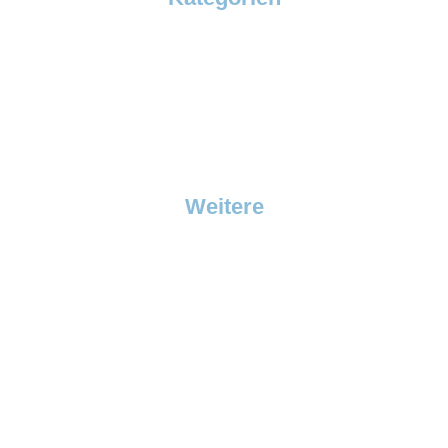
SuperBox
EcoBox
SuperFroster
TemperBox
Klima & HotBox
SuperBoxXL
Anwendungen
Weitere
Über uns
News
FAQ
Warum mieten?
Stellenangebote
Kontakt
Impressum
Datenschutzerklärung
Haftungsausschluss