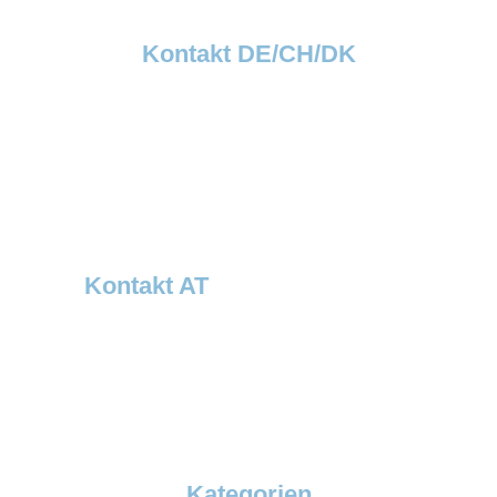
Kontakt DE/CH/DK
Dawsongroup TCS GmbH
Thermobil Temperaturlösungen
Otto-Schott-Str. 30
D-41542 Dormagen
Tel: +49 (0)2133 5064-0
Fax: +49 (0)2133 5064-120
info@dawsongrouptcs.de
Kontakt AT
Dawsongroup Thermobil Austria GmbH
Verkaufsbüro Österreich – Bayern Ost
Steingasse 6a
A-4020 Linz
Tel.: +43 732 21001 7110
Kontakt
Kategorien