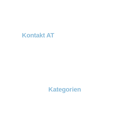
D-41542 Dormagen
Tel: +49 (0)2133 5064-0
Fax: +49 (0)2133 5064-120
info@dawsongrouptcs.de
Kontakt AT
Dawsongroup Thermobil Austria GmbH
Verkaufsbüro Österreich – Bayern Ost
Steingasse 6a
A-4020 Linz
Tel.: +43 732 21001 7110
Kontakt
Kategorien
SuperBox
EcoBox
SuperFroster
TemperBox
Klima & HotBox