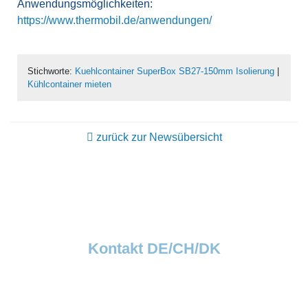
Anwendungsmöglichkeiten:
https://www.thermobil.de/anwendungen/
Stichworte:
Kuehlcontainer SuperBox SB27-150mm Isolierung
|
Kühlcontainer mieten
zurück zur Newsübersicht
Kontakt DE/CH/DK
Dawsongroup TCS GmbH
Thermobil Temperaturlösungen
Otto-Schott-Str. 30