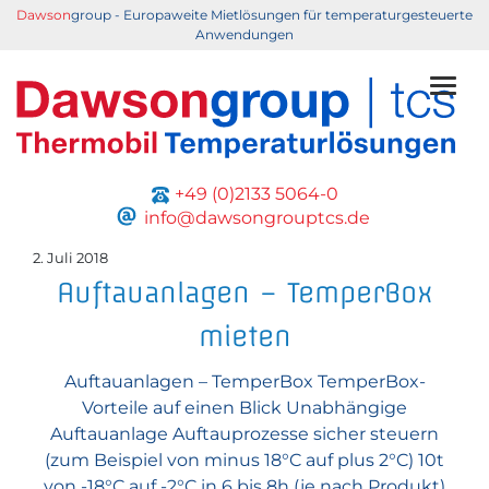
Dawson
group - Europaweite Mietlösungen für temperaturgesteuerte
Anwendungen
Togg
+49 (0)2133 5064-0
info@dawsongrouptcs.de
2. Juli 2018
Auftauanlagen – TemperBox
mieten
Auftauanlagen – TemperBox TemperBox-
Vorteile auf einen Blick Unabhängige
Auftauanlage Auftauprozesse sicher steuern
(zum Beispiel von minus 18°C auf plus 2°C) 10t
von -18°C auf -2°C in 6 bis 8h (je nach Produkt)