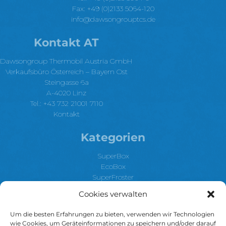
Fax: +49 (0)2133 5064-120
info@dawsongrouptcs.de
Kontakt AT
Dawsongroup Thermobil Austria GmbH
Verkaufsbüro Österreich – Bayern Ost
Steingasse 6a
A-4020 Linz
Tel.: +43 732 21001 7110
Kontakt
Kategorien
SuperBox
EcoBox
SuperFroster
TemperBox
Cookies verwalten
Klima & HotBox
SuperBoxXL
Um die besten Erfahrungen zu bieten, verwenden wir Technologien
Anwendungen
wie Cookies, um Geräteinformationen zu speichern und/oder darauf