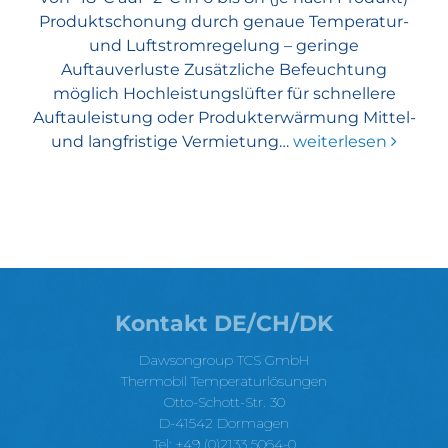
Produktschonung durch genaue Temperatur-
und Luftstromregelung – geringe
Auftauverluste Zusätzliche Befeuchtung
möglich Hochleistungslüfter für schnellere
Auftauleistung oder Produkterwärmung Mittel-
und langfristige Vermietung…
weiterlesen
Kontakt DE/CH/DK
Dawsongroup TCS GmbH
Thermobil Temperaturlösungen
Otto-Schott-Str. 30
D-41542 Dormagen
Tel: +49 (0)2133 5064-0